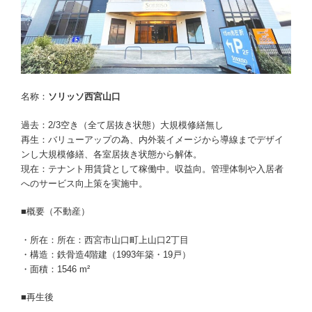
名称：
ソリッソ西宮山口
過去：2/3空き（全て居抜き状態）大規模修繕無し
再生：バリューアップの為、内外装イメージから導線までデザイ
ンし大規模修繕、各室居抜き状態から解体。
現在：テナント用賃貸として稼働中。収益向。管理体制や入居者
へのサービス向上策を実施中。
■概要（不動産）
・所在：所在：西宮市山口町上山口2丁目
・構造：鉄骨造4階建（1993年築・19戸）
・面積：1546 m²
■再生後