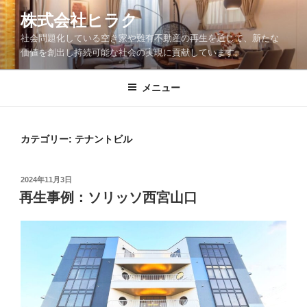
コ
株式会社ヒラク
ン
社会問題化している空き家や難有不動産の再生を通じて、新たな
テ
価値を創出し持続可能な社会の実現に貢献しています。
ン
ツ
メニュー
へ
ス
キ
ッ
カテゴリー:
テナントビル
プ
投
2024年11月3日
稿
再生事例：ソリッソ西宮山口
日: