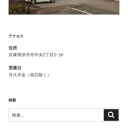
アクセス
住所
兵庫県伊丹市中央2丁目2−16
営業日
月火木金（祝日除く）
検索
検
検
索
索: